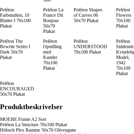
Peléton
Peléton La
Peléton Shapes
Peléton
Farbstudien, 10
France Dit
of Curves 06
Flowers
Blatter I 70x100
Bonjour
50x70 Plakat
70x100
Plakat
50x70
Plakat
Plakat
Peléton The
Peléton
Peléton
Peléton
Rewrite Series I
Opstilling
UNDERSTOOD
Siddende
Dark 50x70
med
70x100 Plakat
Kvindeli
Plakat
Kander
Model,
70x100
1942
Plakat
70x100
Plakat
Peléton
ENCOURAGED
50x70 Plakat
Produktbeskrivelser
MOEBE Frame A2 Sort
Peléton La Structure 70x100 Plakat
Hübsch Plex Ramme 50x70 Olivengrøn