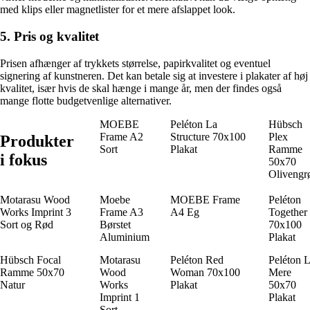
med klips eller magnetlister for et mere afslappet look.
5. Pris og kvalitet
Prisen afhænger af trykkets størrelse, papirkvalitet og eventuel
signering af kunstneren. Det kan betale sig at investere i plakater af høj
kvalitet, især hvis de skal hænge i mange år, men der findes også
mange flotte budgetvenlige alternativer.
MOEBE
Peléton La
Hübsch
Frame A2
Structure 70x100
Plex
Produkter
Sort
Plakat
Ramme
i fokus
50x70
Olivengr
Motarasu Wood
Moebe
MOEBE Frame
Peléton
Works Imprint 3
Frame A3
A4 Eg
Together
Sort og Rød
Børstet
70x100
Aluminium
Plakat
Hübsch Focal
Motarasu
Peléton Red
Peléton 
Ramme 50x70
Wood
Woman 70x100
Mere
Natur
Works
Plakat
50x70
Imprint 1
Plakat
Sort