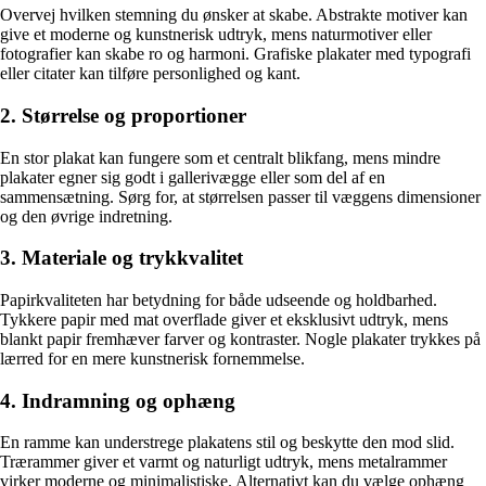
Overvej hvilken stemning du ønsker at skabe. Abstrakte motiver kan
give et moderne og kunstnerisk udtryk, mens naturmotiver eller
fotografier kan skabe ro og harmoni. Grafiske plakater med typografi
eller citater kan tilføre personlighed og kant.
2. Størrelse og proportioner
En stor plakat kan fungere som et centralt blikfang, mens mindre
plakater egner sig godt i gallerivægge eller som del af en
sammensætning. Sørg for, at størrelsen passer til væggens dimensioner
og den øvrige indretning.
3. Materiale og trykkvalitet
Papirkvaliteten har betydning for både udseende og holdbarhed.
Tykkere papir med mat overflade giver et eksklusivt udtryk, mens
blankt papir fremhæver farver og kontraster. Nogle plakater trykkes på
lærred for en mere kunstnerisk fornemmelse.
4. Indramning og ophæng
En ramme kan understrege plakatens stil og beskytte den mod slid.
Trærammer giver et varmt og naturligt udtryk, mens metalrammer
virker moderne og minimalistiske. Alternativt kan du vælge ophæng