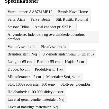
Specifikationer
Varenummer: AA8761ME12
Brand: Kave Home
Serie: Aiala
Farve: Beige
Stil: Rustik, Kolonial
Sæson: Tidløs
Antal enheder pr. SKU: 1
Anvendelse: Indendørs og overdækkede udendørs
områder
Vandafvisende: Ja
Pletafvisende: Ja
Brandresistent: Nej
UV-modstandsniveau: 3 (ud af 5)
Længde: 65 cm
Bredde: 55 cm
Højde: 5 cm
Dybde: 65 cm
Produktvægt: 1 kg
Måletolerance: ±2 cm
Materialer: Stof, skum
Stof: 100% polyester, 360 g/m²
Stoftype: Udendørs
Holdbarhed: >100.000 slidcyklusser
Lavet af genanvendte materialer: Nej
Lavet af naturlige materialer: Nej