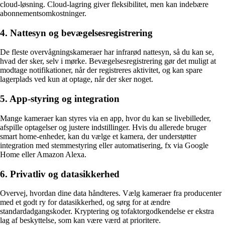
cloud-løsning. Cloud-lagring giver fleksibilitet, men kan indebære
abonnementsomkostninger.
4. Nattesyn og bevægelsesregistrering
De fleste overvågningskameraer har infrarød nattesyn, så du kan se,
hvad der sker, selv i mørke. Bevægelsesregistrering gør det muligt at
modtage notifikationer, når der registreres aktivitet, og kan spare
lagerplads ved kun at optage, når der sker noget.
5. App-styring og integration
Mange kameraer kan styres via en app, hvor du kan se livebilleder,
afspille optagelser og justere indstillinger. Hvis du allerede bruger
smart home-enheder, kan du vælge et kamera, der understøtter
integration med stemmestyring eller automatisering, fx via Google
Home eller Amazon Alexa.
6. Privatliv og datasikkerhed
Overvej, hvordan dine data håndteres. Vælg kameraer fra producenter
med et godt ry for datasikkerhed, og sørg for at ændre
standardadgangskoder. Kryptering og tofaktorgodkendelse er ekstra
lag af beskyttelse, som kan være værd at prioritere.