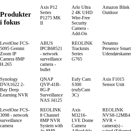
Axis P12
Arlo Ultra
Amazon Blink
Series
2 4K UHD
Outdoor
Produkter
P1275 MK
Wire-Free
i fokus
II
Security
Camera -
Add-On
LevelOne FCS-
ABUS
REOLINK
Netatmo
5095 Gemini
IPCB68521
Trackmix
Presence Smart
Zoom IP
- network
Series
Udendørskame
Camera 8MP
surveillance
G765
H.265
camera -
bullet
Synology
QNAP
Eufy Cam
Axis F1015
DVA1622 2-
QVP-41B-
S300
Sensor Unit
Bay Deep
8G-P
(eufyCam
Learning NVR
Surveillance
3C)
NAS J4125
LevelOne FCS-
REOLINK
Axis
REOLINK
3098 - network
8 Channel
M3216-
NVS8-12MB4 
surveillance
8MP NVR
LVE Dome
NVR +
camera
System with
Camera
camera(s) -
4x 8MP
Affordable
wired (Ethernet