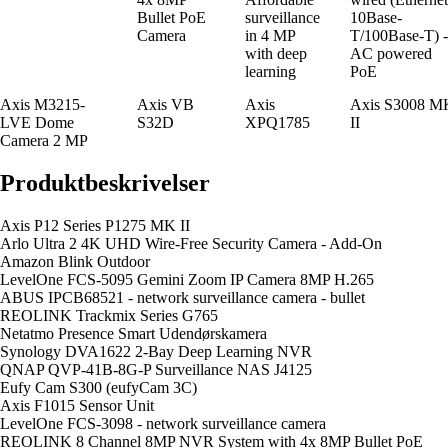
Bullet PoE
surveillance
10Base-
Camera
in 4 MP
T/100Base-T) -
with deep
AC powered
learning
PoE
Axis M3215-
Axis VB
Axis
Axis S3008 M
LVE Dome
S32D
XPQ1785
II
Camera 2 MP
Produktbeskrivelser
Axis P12 Series P1275 MK II
Arlo Ultra 2 4K UHD Wire-Free Security Camera - Add-On
Amazon Blink Outdoor
LevelOne FCS-5095 Gemini Zoom IP Camera 8MP H.265
ABUS IPCB68521 - network surveillance camera - bullet
REOLINK Trackmix Series G765
Netatmo Presence Smart Udendørskamera
Synology DVA1622 2-Bay Deep Learning NVR
QNAP QVP-41B-8G-P Surveillance NAS J4125
Eufy Cam S300 (eufyCam 3C)
Axis F1015 Sensor Unit
LevelOne FCS-3098 - network surveillance camera
REOLINK 8 Channel 8MP NVR System with 4x 8MP Bullet PoE