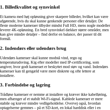
1. Billedkvalitet og synsvinkel
Et kamera med høj opløsning giver skarpere billeder, hvilket kan være
afgørende, hvis du skal kunne genkende personer eller detaljer. De
fleste moderne kameraer tilbyder mindst Full HD, mens nogle modeller
leverer 4K-opløsning. En bred synsvinkel dækker større områder, men
kan give mindre detaljer – find derfor en balance, der passer til dit
formål.
2. Indendørs eller udendørs brug
Udendørs kameraer skal kunne modstå vind, regn og
temperaturudsving. Kig efter modeller med IP-certificering, som
angiver, hvor godt kameraet er beskyttet mod støv og vand. Indendørs
kameraer kan til gengæld være mere diskrete og ofte lettere at
installere.
3. Forbindelse og lagring
Trådløse kameraer er nemme at installere og kræver ikke kabelføring,
men afhænger af et stabilt Wi-Fi-signal. Kablede kameraer er mere
stabile og kræver mindre vedligeholdelse. Overvej også, hvordan
optagelserne gemmes – på et SD-kort, en lokal harddisk eller i en