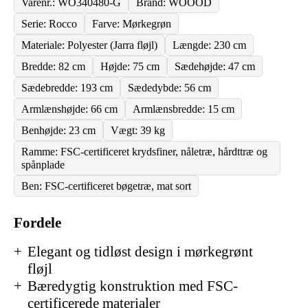
Varenr.: WO340480-G
Brand: WOOOD
Serie: Rocco
Farve: Mørkegrøn
Materiale: Polyester (Jarra fløjl)
Længde: 230 cm
Bredde: 82 cm
Højde: 75 cm
Sædehøjde: 47 cm
Sædebredde: 193 cm
Sædedybde: 56 cm
Armlænshøjde: 66 cm
Armlænsbredde: 15 cm
Benhøjde: 23 cm
Vægt: 39 kg
Ramme: FSC-certificeret krydsfiner, nåletræ, hårdttræ og
spånplade
Ben: FSC-certificeret bøgetræ, mat sort
Fordele
Elegant og tidløst design i mørkegrønt
fløjl
Bæredygtig konstruktion med FSC-
certificerede materialer