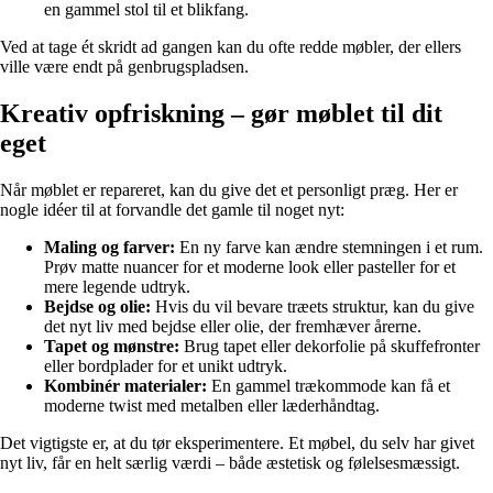
en gammel stol til et blikfang.
Ved at tage ét skridt ad gangen kan du ofte redde møbler, der ellers
ville være endt på genbrugspladsen.
Kreativ opfriskning – gør møblet til dit
eget
Når møblet er repareret, kan du give det et personligt præg. Her er
nogle idéer til at forvandle det gamle til noget nyt:
Maling og farver:
En ny farve kan ændre stemningen i et rum.
Prøv matte nuancer for et moderne look eller pasteller for et
mere legende udtryk.
Bejdse og olie:
Hvis du vil bevare træets struktur, kan du give
det nyt liv med bejdse eller olie, der fremhæver årerne.
Tapet og mønstre:
Brug tapet eller dekorfolie på skuffefronter
eller bordplader for et unikt udtryk.
Kombinér materialer:
En gammel trækommode kan få et
moderne twist med metalben eller læderhåndtag.
Det vigtigste er, at du tør eksperimentere. Et møbel, du selv har givet
nyt liv, får en helt særlig værdi – både æstetisk og følelsesmæssigt.