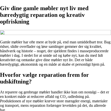
Giv dine gamle møbler nyt liv med
bæredygtig reparation og kreativ
opfriskning
Gamle møbler har ofte mere at byde på, end man umiddelbart tror. Bag
ridser, slidte overflader og løse samlinger gemmer der sig kvalitet,
håndværk og historie – noget, der sjældent findes i masseproducerede
møbler i dag. I stedet for at smide ud og købe nyt, kan du med lidt
kreativitet og omtanke give dine møbler nyt liv. Det er både
bæredygtigt, økonomisk og en måde at skabe et personligt hjem på.
Hvorfor vælge reparation frem for
udskiftning?
At reparere og genbruge møbler handler ikke kun om nostalgi – det er
en konkret måde at reducere affald og CO₂-udledning på.
Produktionen af nye møbler kræver store mængder energi, materialer
og transport, mens reparation forlænger levetiden på det, du allerede
har.