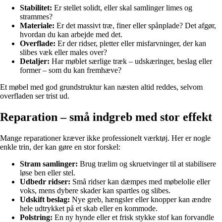
Stabilitet:
Er stellet solidt, eller skal samlinger limes og
strammes?
Materiale:
Er det massivt træ, finer eller spånplade? Det afgør,
hvordan du kan arbejde med det.
Overflade:
Er der ridser, pletter eller misfarvninger, der kan
slibes væk eller males over?
Detaljer:
Har møblet særlige træk – udskæringer, beslag eller
former – som du kan fremhæve?
Et møbel med god grundstruktur kan næsten altid reddes, selvom
overfladen ser trist ud.
Reparation – små indgreb med stor effekt
Mange reparationer kræver ikke professionelt værktøj. Her er nogle
enkle trin, der kan gøre en stor forskel:
Stram samlinger:
Brug trælim og skruetvinger til at stabilisere
løse ben eller stel.
Udbedr ridser:
Små ridser kan dæmpes med møbelolie eller
voks, mens dybere skader kan spartles og slibes.
Udskift beslag:
Nye greb, hængsler eller knopper kan ændre
hele udtrykket på et skab eller en kommode.
Polstring:
En ny hynde eller et frisk stykke stof kan forvandle