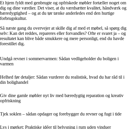
Et hjem fyldt med genbrugte og opfriskede møbler fortæller noget om
dig og dine værdier. Det viser, at du værdsætter kvalitet, håndværk og
bæredygtighed – og at du tør tænke anderledes end den hurtige
forbrugskultur.
Så næste gang du overvejer at skille dig af med et møbel, så spørg dig
selv: Kan det reddes, repareres eller forvandles? Ofte er svaret ja – og
resultatet kan blive både smukkere og mere personligt, end du havde
forestillet dig.
Undgå revner i sommervarmen: Sådan vedligeholder du boligen i
varmen
Helhed før detaljer: Sådan vurderer du realistisk, hvad du har råd til i
din bolighandel
Giv dine gamle møbler nyt liv med bæredygtig reparation og kreativ
opfriskning
Tjek soklen – sådan opdager og forebygger du revner og fugt i tide
Lys i mørket: Praktiske idéer til belysning i rum uden vinduer