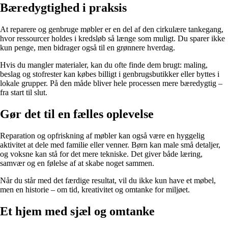
Bæredygtighed i praksis
At reparere og genbruge møbler er en del af den cirkulære tankegang,
hvor ressourcer holdes i kredsløb så længe som muligt. Du sparer ikke
kun penge, men bidrager også til en grønnere hverdag.
Hvis du mangler materialer, kan du ofte finde dem brugt: maling,
beslag og stofrester kan købes billigt i genbrugsbutikker eller byttes i
lokale grupper. På den måde bliver hele processen mere bæredygtig –
fra start til slut.
Gør det til en fælles oplevelse
Reparation og opfriskning af møbler kan også være en hyggelig
aktivitet at dele med familie eller venner. Børn kan male små detaljer,
og voksne kan stå for det mere tekniske. Det giver både læring,
samvær og en følelse af at skabe noget sammen.
Når du står med det færdige resultat, vil du ikke kun have et møbel,
men en historie – om tid, kreativitet og omtanke for miljøet.
Et hjem med sjæl og omtanke