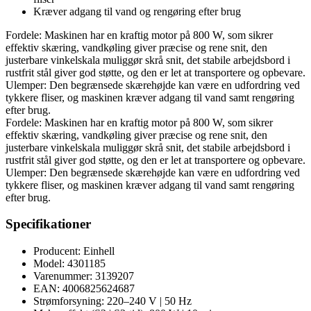
Kræver adgang til vand og rengøring efter brug
Fordele: Maskinen har en kraftig motor på 800 W, som sikrer
effektiv skæring, vandkøling giver præcise og rene snit, den
justerbare vinkelskala muliggør skrå snit, det stabile arbejdsbord i
rustfrit stål giver god støtte, og den er let at transportere og opbevare.
Ulemper: Den begrænsede skærehøjde kan være en udfordring ved
tykkere fliser, og maskinen kræver adgang til vand samt rengøring
efter brug.
Fordele: Maskinen har en kraftig motor på 800 W, som sikrer
effektiv skæring, vandkøling giver præcise og rene snit, den
justerbare vinkelskala muliggør skrå snit, det stabile arbejdsbord i
rustfrit stål giver god støtte, og den er let at transportere og opbevare.
Ulemper: Den begrænsede skærehøjde kan være en udfordring ved
tykkere fliser, og maskinen kræver adgang til vand samt rengøring
efter brug.
Specifikationer
Producent: Einhell
Model: 4301185
Varenummer: 3139207
EAN: 4006825624687
Strømforsyning: 220–240 V | 50 Hz