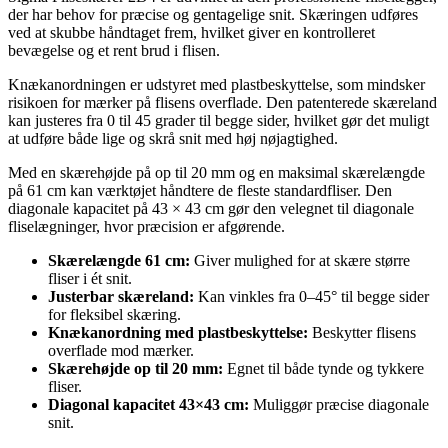
der har behov for præcise og gentagelige snit. Skæringen udføres
ved at skubbe håndtaget frem, hvilket giver en kontrolleret
bevægelse og et rent brud i flisen.
Knækanordningen er udstyret med plastbeskyttelse, som mindsker
risikoen for mærker på flisens overflade. Den patenterede skæreland
kan justeres fra 0 til 45 grader til begge sider, hvilket gør det muligt
at udføre både lige og skrå snit med høj nøjagtighed.
Med en skærehøjde på op til 20 mm og en maksimal skærelængde
på 61 cm kan værktøjet håndtere de fleste standardfliser. Den
diagonale kapacitet på 43 × 43 cm gør den velegnet til diagonale
fliselægninger, hvor præcision er afgørende.
Skærelængde 61 cm:
Giver mulighed for at skære større
fliser i ét snit.
Justerbar skæreland:
Kan vinkles fra 0–45° til begge sider
for fleksibel skæring.
Knækanordning med plastbeskyttelse:
Beskytter flisens
overflade mod mærker.
Skærehøjde op til 20 mm:
Egnet til både tynde og tykkere
fliser.
Diagonal kapacitet 43×43 cm:
Muliggør præcise diagonale
snit.