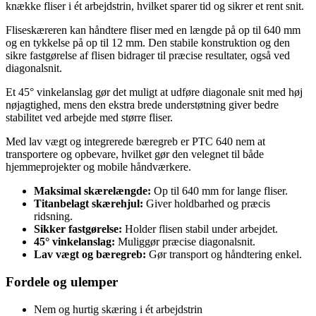
knække fliser i ét arbejdstrin, hvilket sparer tid og sikrer et rent snit.
Fliseskæreren kan håndtere fliser med en længde på op til 640 mm
og en tykkelse på op til 12 mm. Den stabile konstruktion og den
sikre fastgørelse af flisen bidrager til præcise resultater, også ved
diagonalsnit.
Et 45° vinkelanslag gør det muligt at udføre diagonale snit med høj
nøjagtighed, mens den ekstra brede understøtning giver bedre
stabilitet ved arbejde med større fliser.
Med lav vægt og integrerede bæregreb er PTC 640 nem at
transportere og opbevare, hvilket gør den velegnet til både
hjemmeprojekter og mobile håndværkere.
Maksimal skærelængde:
Op til 640 mm for lange fliser.
Titanbelagt skærehjul:
Giver holdbarhed og præcis
ridsning.
Sikker fastgørelse:
Holder flisen stabil under arbejdet.
45° vinkelanslag:
Muliggør præcise diagonalsnit.
Lav vægt og bæregreb:
Gør transport og håndtering enkel.
Fordele og ulemper
Nem og hurtig skæring i ét arbejdstrin