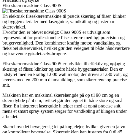
Præcision og styrke
Fliseskærermaskine Class 900S
En elektrisk fliseskærermaskine til præcis skæring af fliser, klinker
og byggematerialer med laserguide, vandkøling og justerbar
skærevinkel.
Hvorfor den er blevet udvalgt: Class 900S er udvalgt som
repræsentant for professionelle fliseskærere med høj præcision og
brugervenlighed. Den kombinerer kraftig motor, vandkøling og
fleksibel skærevinkel, hvilket gør den velegnet til både håndværkere
og krævende gør-det-selv-brugere.
Fliseskærermaskine Class 900S er udviklet til effektiv og nøjagtig
skæring af fliser, klinker og andre hårde byggematerialer. Den er
udstyret med en kraftig 1.000 watt motor, der drives af 230 volt, og
leveres med en 200 mm diamantklinge, som sikrer rene og præcise
snit.
Maskinen har en maksimal skærelængde på op til 90 cm og en
skæredybde på 4 cm, hvilket gør den egnet til både store og små
fliser. En integreret laserguide hjælper med at opnå præcise snit,
mens et smart spray-system sørger for vandkøling af klingen under
arbejdet.
Skærehovedet bevæger sig let på kuglelejer, hvilket giver en jævn
og kontrolleret bevægelse. Skærevinklen kan justeres fra 0 til 45