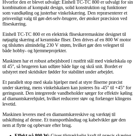
Hvorfor den er blevet udvalgt: Einhell TC-TC 800 er udvalgt for sin
kombination af kompakt design, solid konstruktion og funktioner
som vandkøling og justerbar vinkelskæring. Den repræsenterer et
prisvenligt valg til gør-det-selv-brugere, der ønsker præcision ved
fliseskæring.
Einhell TC-TC 800 er en elektrisk fliseskæremaskine designet til
nøjagtig skæring af keramiske fliser. Den drives af en 800 W motor
og tilsluttes almindelig 230 V strøm, hvilket gør den velegnet til
både hobby- og hjemmeprojekter.
Maskinen har et robust arbejdsbord i rustfrit stål med vinkelskala op
til 45°, så brugeren kan udføre både lige og skrå snit. Bordet er
udstyret med skridsikre fødder for stabilitet under arbejdet.
Et parallelt stop med skala hjælper med at styre fliserne præcist
under skæring, mens vinkelskalaen kan justeres fra -45° til +45° for
geringssnit. Den integrerede vandbeholder sørger for effektiv køling
af diamantskærehjulet, hvilket reducerer støv og forlænger klingens
levetid.
Maskinen leveres med en diamantskæreskive og værktøj til
udskiftning af denne. Et transporthåndtag og kabelvikler gør den
nem at flytte og opbevare efter brug.
Effekt på 800 W:
Giver tilstrækkelig kraft til præcis skæring