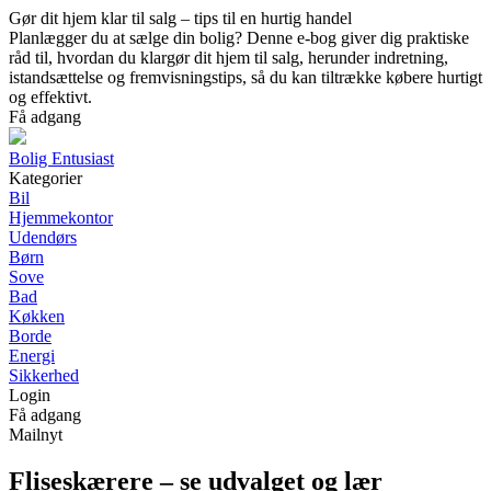
Gør dit hjem klar til salg – tips til en hurtig handel
Planlægger du at sælge din bolig? Denne e-bog giver dig praktiske
råd til, hvordan du klargør dit hjem til salg, herunder indretning,
istandsættelse og fremvisningstips, så du kan tiltrække købere hurtigt
og effektivt.
Få adgang
Bolig Entusiast
Kategorier
Bil
Hjemmekontor
Udendørs
Børn
Sove
Bad
Køkken
Borde
Energi
Sikkerhed
Login
Få adgang
Mailnyt
Fliseskærere – se udvalget og lær