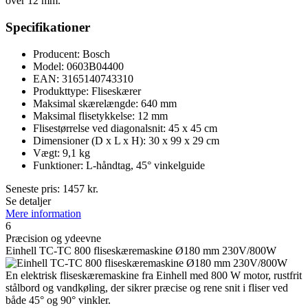
over 12 mm.
Specifikationer
Producent: Bosch
Model: 0603B04400
EAN: 3165140743310
Produkttype: Fliseskærer
Maksimal skærelængde: 640 mm
Maksimal flisetykkelse: 12 mm
Flisestørrelse ved diagonalsnit: 45 x 45 cm
Dimensioner (D x L x H): 30 x 99 x 29 cm
Vægt: 9,1 kg
Funktioner: L-håndtag, 45° vinkelguide
Seneste pris:
1457
kr.
Se detaljer
Mere information
6
Præcision og ydeevne
Einhell TC-TC 800 fliseskæremaskine Ø180 mm 230V/800W
En elektrisk fliseskæremaskine fra Einhell med 800 W motor, rustfrit
stålbord og vandkøling, der sikrer præcise og rene snit i fliser ved
både 45° og 90° vinkler.