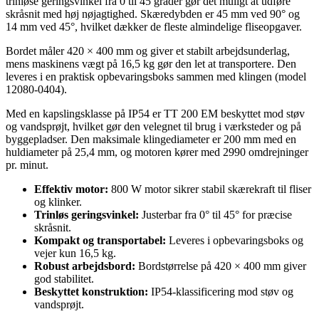
trinløse geringsvinkel fra 0 til 45 grader gør det muligt at udføre
skråsnit med høj nøjagtighed. Skæredybden er 45 mm ved 90° og
14 mm ved 45°, hvilket dækker de fleste almindelige fliseopgaver.
Bordet måler 420 × 400 mm og giver et stabilt arbejdsunderlag,
mens maskinens vægt på 16,5 kg gør den let at transportere. Den
leveres i en praktisk opbevaringsboks sammen med klingen (model
12080-0404).
Med en kapslingsklasse på IP54 er TT 200 EM beskyttet mod støv
og vandsprøjt, hvilket gør den velegnet til brug i værksteder og på
byggepladser. Den maksimale klingediameter er 200 mm med en
huldiameter på 25,4 mm, og motoren kører med 2990 omdrejninger
pr. minut.
Effektiv motor:
800 W motor sikrer stabil skærekraft til fliser
og klinker.
Trinløs geringsvinkel:
Justerbar fra 0° til 45° for præcise
skråsnit.
Kompakt og transportabel:
Leveres i opbevaringsboks og
vejer kun 16,5 kg.
Robust arbejdsbord:
Bordstørrelse på 420 × 400 mm giver
god stabilitet.
Beskyttet konstruktion:
IP54-klassificering mod støv og
vandsprøjt.