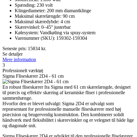
Spænding: 230 volt
Klingediameter: 200 mm diamantklinge
Maksimal skærelængde: 90 cm
Maksimal skæredybde: 4 cm
Skærevinkel: 0–45° justerbar
Kølesystem: Vandkøling via spray-system
Varenummer (SKU): 159302-159304
Seneste pris:
15834
kr.
Se detaljer
Mere information
3
Professionelt værktøj
Sigma Fliseskærer 2D4 - 61 cm
En robust fliseskærer fra Sigma med 61 cm skærelængde, designet
til præcis og effektiv skæring af keramiske fliser i professionelle
sammenhænge.
Hvorfor den er blevet udvalgt: Sigma 2D4 er udvalgt som
repræsentant for professionelle manuelle fliseskærere med høj
præcision og brugervenlig konstruktion. Den kombinerer solidt
håndværk med fleksibilitet i skærevinkler og er velegnet til både lige
og diagonale snit.
Sigma Fliseskærer 2D4 er udviklet til den professionelle fliselægger,