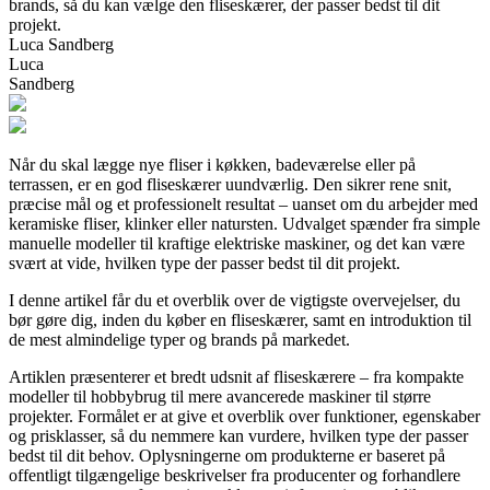
brands, så du kan vælge den fliseskærer, der passer bedst til dit
projekt.
Luca Sandberg
Luca
Sandberg
Når du skal lægge nye fliser i køkken, badeværelse eller på
terrassen, er en god fliseskærer uundværlig. Den sikrer rene snit,
præcise mål og et professionelt resultat – uanset om du arbejder med
keramiske fliser, klinker eller natursten. Udvalget spænder fra simple
manuelle modeller til kraftige elektriske maskiner, og det kan være
svært at vide, hvilken type der passer bedst til dit projekt.
I denne artikel får du et overblik over de vigtigste overvejelser, du
bør gøre dig, inden du køber en fliseskærer, samt en introduktion til
de mest almindelige typer og brands på markedet.
Artiklen præsenterer et bredt udsnit af fliseskærere – fra kompakte
modeller til hobbybrug til mere avancerede maskiner til større
projekter. Formålet er at give et overblik over funktioner, egenskaber
og prisklasser, så du nemmere kan vurdere, hvilken type der passer
bedst til dit behov. Oplysningerne om produkterne er baseret på
offentligt tilgængelige beskrivelser fra producenter og forhandlere