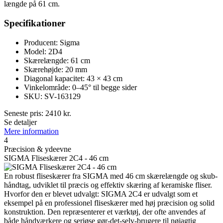
længde på 61 cm.
Specifikationer
Producent: Sigma
Model: 2D4
Skærelængde: 61 cm
Skærehøjde: 20 mm
Diagonal kapacitet: 43 × 43 cm
Vinkelområde: 0–45° til begge sider
SKU: SV-163129
Seneste pris:
2410
kr.
Se detaljer
Mere information
4
Præcision & ydeevne
SIGMA Fliseskærer 2C4 - 46 cm
En robust fliseskærer fra SIGMA med 46 cm skærelængde og skub-
håndtag, udviklet til præcis og effektiv skæring af keramiske fliser.
Hvorfor den er blevet udvalgt: SIGMA 2C4 er udvalgt som et
eksempel på en professionel fliseskærer med høj præcision og solid
konstruktion. Den repræsenterer et værktøj, der ofte anvendes af
både håndværkere og seriøse gør-det-selv-brugere til nøjagtig