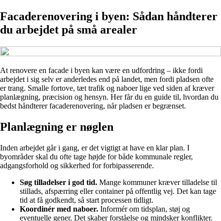
Facaderenovering i byen: Sådan håndterer
du arbejdet på små arealer
At renovere en facade i byen kan være en udfordring – ikke fordi
arbejdet i sig selv er anderledes end på landet, men fordi pladsen ofte
er trang. Smalle fortove, tæt trafik og naboer lige ved siden af kræver
planlægning, præcision og hensyn. Her får du en guide til, hvordan du
bedst håndterer facaderenovering, når pladsen er begrænset.
Planlægning er nøglen
Inden arbejdet går i gang, er det vigtigt at have en klar plan. I
byområder skal du ofte tage højde for både kommunale regler,
adgangsforhold og sikkerhed for forbipasserende.
Søg tilladelser i god tid.
Mange kommuner kræver tilladelse til
stillads, afspærring eller container på offentlig vej. Det kan tage
tid at få godkendt, så start processen tidligt.
Koordinér med naboer.
Informér om tidsplan, støj og
eventuelle gener. Det skaber forståelse og mindsker konflikter.