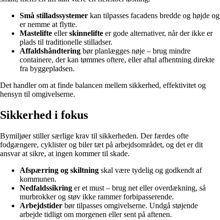
Små stilladssystemer
kan tilpasses facadens bredde og højde og
er nemme at flytte.
Mastelifte
eller
skinnelifte
er gode alternativer, når der ikke er
plads til traditionelle stilladser.
Affaldshåndtering
bør planlægges nøje – brug mindre
containere, der kan tømmes oftere, eller aftal afhentning direkte
fra byggepladsen.
Det handler om at finde balancen mellem sikkerhed, effektivitet og
hensyn til omgivelserne.
Sikkerhed i fokus
Bymiljøer stiller særlige krav til sikkerheden. Der færdes ofte
fodgængere, cyklister og biler tæt på arbejdsområdet, og det er dit
ansvar at sikre, at ingen kommer til skade.
Afspærring og skiltning
skal være tydelig og godkendt af
kommunen.
Nedfaldssikring
er et must – brug net eller overdækning, så
murbrokker og støv ikke rammer forbipasserende.
Arbejdstider
bør tilpasses omgivelserne. Undgå støjende
arbejde tidligt om morgenen eller sent på aftenen.