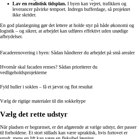
Lav en realistisk tidsplan.
I byen kan vejret, trafikken og
leverancer påvirke tempoet. Indregn bufferdage, så projektet
ikke skrider.
En god planlægning gør det lettere at holde styr på både økonomi og
logistik – og sikrer, at arbejdet kan udføres effektivt uden unødige
afbrydelser.
Facaderenovering i byen: Sådan håndterer du arbejdet på små arealer
Hvornår skal facaden renses? Sådan prioriterer du
vedligeholdsprojekterne
Fyld huller i soklen – få et jævnt og flot resultat
Vælg de rigtige materialer til din sokkeltype
Vælg det rette udstyr
Når pladsen er begrænset, er det afgørende at vælge udstyr, der passer
til forholdene. Et stort stillads kan være upraktisk, hvis fortovet er
smalt, mens en lift kan være en fleksibel løsning.