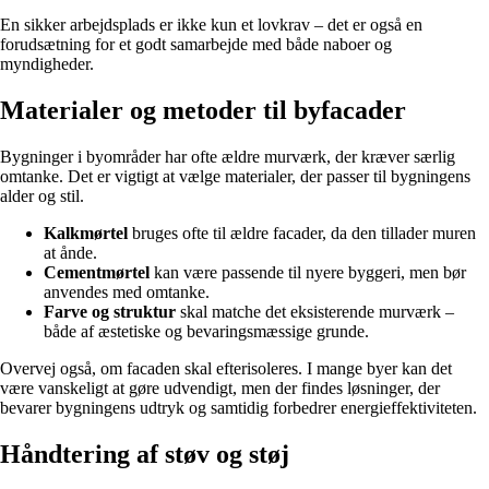
En sikker arbejdsplads er ikke kun et lovkrav – det er også en
forudsætning for et godt samarbejde med både naboer og
myndigheder.
Materialer og metoder til byfacader
Bygninger i byområder har ofte ældre murværk, der kræver særlig
omtanke. Det er vigtigt at vælge materialer, der passer til bygningens
alder og stil.
Kalkmørtel
bruges ofte til ældre facader, da den tillader muren
at ånde.
Cementmørtel
kan være passende til nyere byggeri, men bør
anvendes med omtanke.
Farve og struktur
skal matche det eksisterende murværk –
både af æstetiske og bevaringsmæssige grunde.
Overvej også, om facaden skal efterisoleres. I mange byer kan det
være vanskeligt at gøre udvendigt, men der findes løsninger, der
bevarer bygningens udtryk og samtidig forbedrer energieffektiviteten.
Håndtering af støv og støj