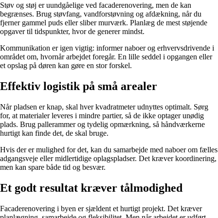
Støv og støj er uundgåelige ved facaderenovering, men de kan
begrænses. Brug støvfang, vandforstøvning og afdækning, når du
fjerner gammel puds eller sliber murværk. Planlæg de mest støjende
opgaver til tidspunkter, hvor de generer mindst.
Kommunikation er igen vigtig: informer naboer og erhvervsdrivende i
området om, hvornår arbejdet foregår. En lille seddel i opgangen eller
et opslag på døren kan gøre en stor forskel.
Effektiv logistik på små arealer
Når pladsen er knap, skal hver kvadratmeter udnyttes optimalt. Sørg
for, at materialer leveres i mindre partier, så de ikke optager unødig
plads. Brug pallerammer og tydelig opmærkning, så håndværkerne
hurtigt kan finde det, de skal bruge.
Hvis der er mulighed for det, kan du samarbejde med naboer om fælles
adgangsveje eller midlertidige oplagspladser. Det kræver koordinering,
men kan spare både tid og besvær.
Et godt resultat kræver tålmodighed
Facaderenovering i byen er sjældent et hurtigt projekt. Det kræver
planlægning, samarbejde og fleksibilitet. Men når arbejdet er udført