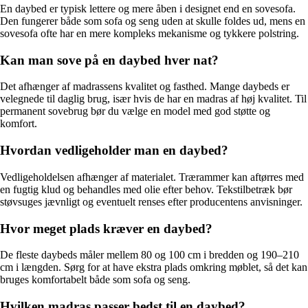
En daybed er typisk lettere og mere åben i designet end en sovesofa.
Den fungerer både som sofa og seng uden at skulle foldes ud, mens en
sovesofa ofte har en mere kompleks mekanisme og tykkere polstring.
Kan man sove på en daybed hver nat?
Det afhænger af madrassens kvalitet og fasthed. Mange daybeds er
velegnede til daglig brug, især hvis de har en madras af høj kvalitet. Til
permanent sovebrug bør du vælge en model med god støtte og
komfort.
Hvordan vedligeholder man en daybed?
Vedligeholdelsen afhænger af materialet. Trærammer kan aftørres med
en fugtig klud og behandles med olie efter behov. Tekstilbetræk bør
støvsuges jævnligt og eventuelt renses efter producentens anvisninger.
Hvor meget plads kræver en daybed?
De fleste daybeds måler mellem 80 og 100 cm i bredden og 190–210
cm i længden. Sørg for at have ekstra plads omkring møblet, så det kan
bruges komfortabelt både som sofa og seng.
Hvilken madras passer bedst til en daybed?