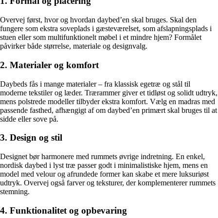
1. Formål og placering
Overvej først, hvor og hvordan daybed’en skal bruges. Skal den
fungere som ekstra soveplads i gæsteværelset, som afslapningsplads i
stuen eller som multifunktionelt møbel i et mindre hjem? Formålet
påvirker både størrelse, materiale og designvalg.
2. Materialer og komfort
Daybeds fås i mange materialer – fra klassisk egetræ og stål til
moderne tekstiler og læder. Trærammer giver et tidløst og solidt udtryk,
mens polstrede modeller tilbyder ekstra komfort. Vælg en madras med
passende fasthed, afhængigt af om daybed’en primært skal bruges til at
sidde eller sove på.
3. Design og stil
Designet bør harmonere med rummets øvrige indretning. En enkel,
nordisk daybed i lyst træ passer godt i minimalistiske hjem, mens en
model med velour og afrundede former kan skabe et mere luksuriøst
udtryk. Overvej også farver og teksturer, der komplementerer rummets
stemning.
4. Funktionalitet og opbevaring