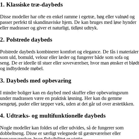
1. Klassiske træ-daybeds
Disse modeller har ofte en enkel ramme i egetræ, bøg eller valnød og
passer perfekt til skandinaviske hjem. De kan bruges med løse hynder
eller madrasser og giver et naturligt, tidløst udtryk.
2. Polstrede daybeds
Polstrede daybeds kombinerer komfort og elegance. De fås i materialer
som uld, bomuld, velour eller læder og fungerer både som sofa og
seng. De er ideelle til stuer eller soveværelser, hvor man ønsker et blødt
og indbydende møbel.
3. Daybeds med opbevaring
I mindre boliger kan en daybed med skuffer eller opbevaringsrum
under madrassen være en praktisk løsning. Her kan du gemme
sengetøj, puder eller tæpper væk, uden at det går ud over æstetikken.
4. Udtræks- og multifunktionelle daybeds
Nogle modeller kan foldes ud eller udvides, så de fungerer som
dobbeltseng. Disse er særligt velegnede til gæsteværelser eller
teenageværelser, hvor fleksibilitet er vigtig.