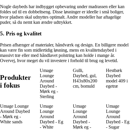
Nogle daybeds har indbygget opbevaring under madrassen eller kan
foldes ud til en dobbeltseng. Disse løsninger er ideelle i små boliger,
hvor pladsen skal udnyttes optimalt. Andre modeller har aftagelige
puder, så du nemt kan ændre udtrykket.
5. Pris og kvalitet
Prisen afhænger af materialer, håndværk og design. En billigere model
kan være fin som midlertidig løsning, mens en kvalitetsdaybed i
massivt træ eller med håndlavet polstring kan holde i mange år.
Overvej, hvor meget du vil investere i forhold til brug og levetid.
Umage
Gulli,
Hestbæk
Lounge
Daybed, gul,
Daybed
Produkter
Around
H43x80x200
model 409 i
i fokus
Daybed -
cm, bomuld
egetræ
Mørk eg -
Sterling
Umage Lounge
Umage
Umage
Umage
Around Daybed
Lounge
Lounge
Lounge
- Mørk eg -
Around
Around
Around
White sands
Daybed - Eg
Daybed -
Daybed - Eg
- White
Mørk eg -
- Sugar