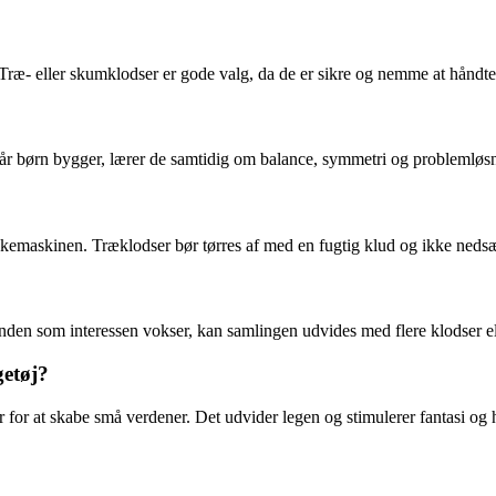
 Træ- eller skumklodser er gode valg, da de er sikre og nemme at håndte
Når børn bygger, lærer de samtidig om balance, symmetri og problemlø
skemaskinen. Træklodser bør tørres af med en fugtig klud og ikke nedsæ
nden som interessen vokser, kan samlingen udvides med flere klodser el
etøj?
for at skabe små verdener. Det udvider legen og stimulerer fantasi og h