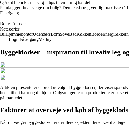
Gør dit hjem klar til salg – tips til en hurtig handel
Planlægger du at sælge din bolig? Denne e-bog giver dig praktiske råd ti
Få adgang
Bolig Entusiast
Kategorier
Bil
Hjemmekontor
Udendørs
Børn
Sove
Bad
Køkken
Borde
Energi
Sikkerh
Login
Få adgang
Mailnyt
Byggeklodser – inspiration til kreativ leg o
Artiklen præsenterer et bredt udvalg af byggeklodser, der viser spændvid
bedst til dit barn og dit hjem. Oplysningerne om produkterne er baseret 
på markedet.
Faktorer at overveje ved køb af byggeklods
Når du vælger byggeklodser, er der flere aspekter, der er værd at tage i 