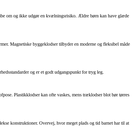
 gribe om og ikke udgør en kvælningsrisiko. Ældre børn kan have glæde
 former. Magnetiske byggeklodser tilbyder en moderne og fleksibel måde
rhedsstandarder og er et godt udgangspunkt for tryg leg.
ofpose. Plastikklodser kan ofte vaskes, mens træklodser blot bør tørres
kse konstruktioner. Overvej, hvor meget plads og tid barnet har til at