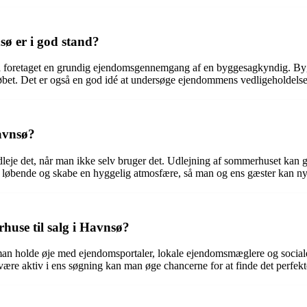
ø er i god stand?
 få foretaget en grundig ejendomsgennemgang af en byggesagkyndig. Byg
bet. Det er også en god idé at undersøge ejendommens vedligeholdelses
avnsø?
dleje det, når man ikke selv bruger det. Udlejning af sommerhuset kan
løbende og skabe en hyggelig atmosfære, så man og ens gæster kan nyd
use til salg i Havnsø?
 man holde øje med ejendomsportaler, lokale ejendomsmæglere og social
ære aktiv i ens søgning kan man øge chancerne for at finde det perfekt