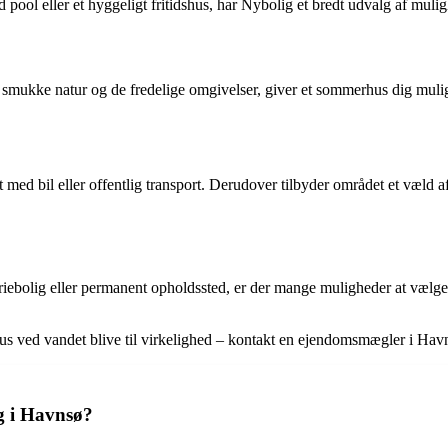
pool eller et hyggeligt fritidshus, har Nybolig et bredt udvalg af muli
ukke natur og de fredelige omgivelser, giver et sommerhus dig mulighed
med bil eller offentlig transport. Derudover tilbyder området et væld af f
iebolig eller permanent opholdssted, er der mange muligheder at vælge 
ed vandet blive til virkelighed – kontakt en ejendomsmægler i Havnsø 
g i Havnsø?