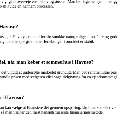
 vigtigt at overveje ens behov og ønsker. Man bør tage hensyn til beligge
g kan guide en gennem processen.
i Havnsø?
rsager. Havnsø er kendt for sin smukke natur, rolige atmosfære og gode m
 da efterspørgslen efter ferieboliger i området er stabil.
del, når man køber et sommerhus i Havnsø?
er det vigtigt at undersøge markedet grundigt. Man bør sammenligne 
rhandle prisen med sælgeren eller søge rådgivning fra en ejendomsmægl
s i Havnsø?
n kan vælge at finansiere det gennem opsparing, lån i banken eller ved a
t, så man vælger den mest hensigtsmæssige finansieringsmetode.