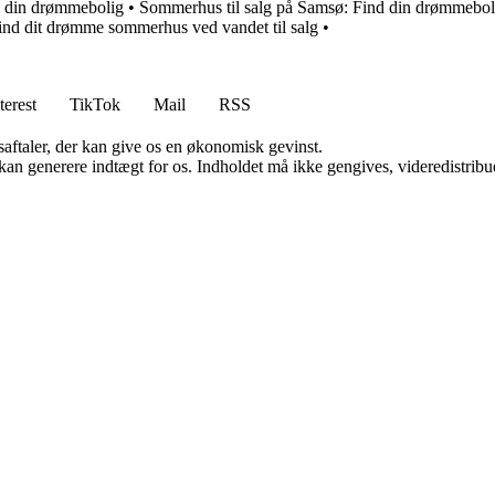
nd din drømmebolig
•
Sommerhus til salg på Samsø: Find din drømmebol
ind dit drømme sommerhus ved vandet til salg
•
terest
TikTok
Mail
RSS
saftaler, der kan give os en økonomisk gevinst.
 kan generere indtægt for os. Indholdet må ikke gengives, videredistribue