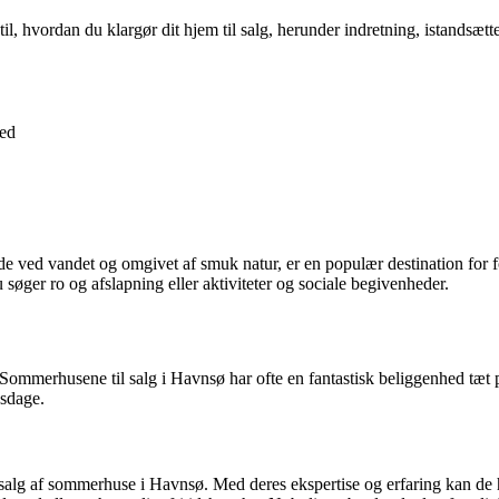
l, hvordan du klargør dit hjem til salg, herunder indretning, istandsætte
ed
e ved vandet og omgivet af smuk natur, er en populær destination for f
øger ro og afslapning eller aktiviteter og sociale begivenheder.
mmerhusene til salg i Havnsø har ofte en fantastisk beliggenhed tæt på 
nsdage.
i salg af sommerhuse i Havnsø. Med deres ekspertise og erfaring kan de