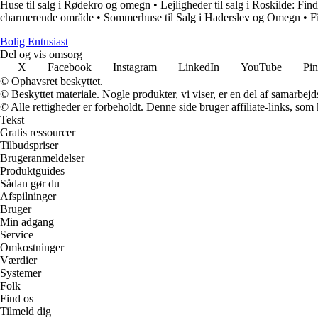
Huse til salg i Rødekro og omegn
•
Lejligheder til salg i Roskilde: Fi
charmerende område
•
Sommerhuse til Salg i Haderslev og Omegn
•
F
Bolig Entusiast
Del og vis omsorg
X
Facebook
Instagram
LinkedIn
YouTube
Pin
© Ophavsret beskyttet.
© Beskyttet materiale. Nogle produkter, vi viser, er en del af samarbejd
© Alle rettigheder er forbeholdt. Denne side bruger affiliate-links, som
Tekst
Gratis ressourcer
Tilbudspriser
Brugeranmeldelser
Produktguides
Sådan gør du
Afspilninger
Bruger
Min adgang
Service
Omkostninger
Værdier
Systemer
Folk
Find os
Tilmeld dig