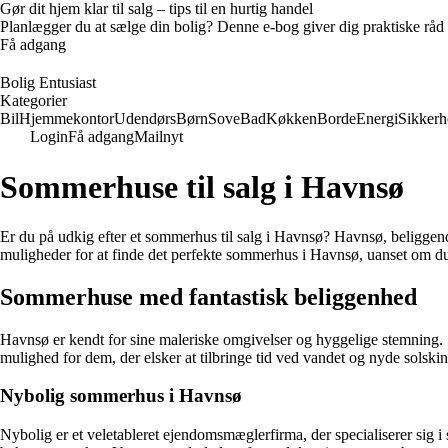
Gør dit hjem klar til salg – tips til en hurtig handel
Planlægger du at sælge din bolig? Denne e-bog giver dig praktiske råd ti
Få adgang
Bolig Entusiast
Kategorier
Bil
Hjemmekontor
Udendørs
Børn
Sove
Bad
Køkken
Borde
Energi
Sikkerh
Login
Få adgang
Mailnyt
Sommerhuse til salg i Havnsø
Er du på udkig efter et sommerhus til salg i Havnsø? Havnsø, beliggend
muligheder for at finde det perfekte sommerhus i Havnsø, uanset om du s
Sommerhuse med fantastisk beliggenhed
Havnsø er kendt for sine maleriske omgivelser og hyggelige stemning. So
mulighed for dem, der elsker at tilbringe tid ved vandet og nyde solski
Nybolig sommerhus i Havnsø
Nybolig er et veletableret ejendomsmæglerfirma, der specialiserer sig 