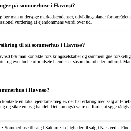
ninger på sommerhuse i Havnsø?
sø bør man undersøge markedstendenser, udviklingsplaner for området og
essionel vurdering af ejendommens værdi over tid.
rsikring til sit sommerhus i Havnsø?
i Havnsø bør man kontakte forsikringsselskaber og sammenligne forskellige
rter og eventuelle uforudsete hændelser såsom brand eller indbrud. Ma
 sommerhus i Havnsø?
n kontakte en lokal ejendomsmægler, der har erfaring med salg af feri
og sikre en tryg handel. Det kan også være en fordel at søge rådgivnin
Ø
•
Sommerhuse til salg i Saltum
•
Lejligheder til salg i Næstved – Fin