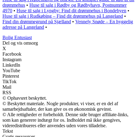
drømmehus
•
Huse til salg i Rødby og Rødbyhavn, Postnummer
4970
•
Huse til salg i Lyngby: Find dit drømmehus i Bondebyen
•
Huse til salg i Rudkøbing – Find dit drømmehus på Langeland
•
Find din drømmegrund på Sjælland
•
Vennely Snøde – En hyggelig
adresse på Langeland
•
Bolig Entusiast
Del og vis omsorg
X
Facebook
Instagram
LinkedIn
YouTube
Pinterest
TikTok
Mail
RSS
© Ophavsret beskyttet.
© Beskyttet materiale. Nogle produkter, vi viser, er en del af
samarbejdsaftaler, der kan give os en økonomisk gevinst.
© Alle rettigheder er forbeholdt. Denne side bruger affiliate-links,
som kan generere indtægt for os. Indholdet må ikke gengives,
videredistribueres eller anvendes uden vores tilladelse.
Tekst
Gratis ressourcer