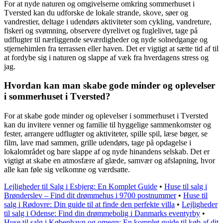
For at nyde naturen og omgivelserne omkring sommerhuset i
Tversted kan du udforske de lokale strande, skove, søer og
vandrestier, deltage i udendørs aktiviteter som cykling, vandreture,
fiskeri og svømning, observere dyrelivet og fuglelivet, tage på
udflugter til nærliggende seværdigheder og nyde solnedgange og
stjernehimlen fra terrassen eller haven. Det er vigtigt at sætte tid af til
at fordybe sig i naturen og slappe af væk fra hverdagens stress og
jag.
Hvordan kan man skabe gode minder og oplevelser
i sommerhuset i Tversted?
For at skabe gode minder og oplevelser i sommerhuset i Tversted
kan du invitere venner og familie til hyggelige sammenkomster og
fester, arrangere udflugter og aktiviteter, spille spil, læse bøger, se
film, lave mad sammen, grille udendørs, tage på opdagelse i
lokalområdet og bare slappe af og nyde hinandens selskab. Det er
vigtigt at skabe en atmosfære af glæde, samvær og afslapning, hvor
alle kan føle sig velkomne og værdsatte.
Lejligheder til Salg i Esbjerg: En Komplet Guide
•
Huse til salg i
Brønderslev – Find dit drømmehus i 9700 postnummer
•
Huse til
salg i Rødovre: Din guide til at finde den perfekte villa
•
Lejligheder
til salg i Odense: Find din drømmebolig i Danmarks eventyrby
•
Huse til salg i København og omegn: En komplet guide til køb af dit