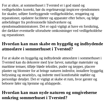
For at sikre, at sommerhuset i Tversted er i god stand og
vedligeholdes korrekt, bør du regelmæssigt inspicere ejendommen
for skader, udføre forebyggende vedligeholdelse, rengøring og
reparationer, opdatere faciliteter og apparater efter behov, og følge
anbefalinger fra professionelle håndværkere og
ejendomsadministratorer. Det er også vigtigt at have en forsikring,
der dækker eventuelle uforudsete omkostninger ved vedligeholdelse
og reparationer.
Hvordan kan man skabe en hyggelig og indbydende
atmosfære i sommerhuset i Tversted?
For at skabe en hyggelig og indbydende atmosfære i sommerhuset i
Tversted kan du dekorere med lyse farver, naturlige materialer og
maritime temaer, tilføje bløde tekstiler, puder og tæpper, placere
planter og blomster for at bringe naturen indenfor, installere hyggelig
belysning og stearinlys, og indrette med komfortable møbler og
personlige detaljer. Det er vigtigt at skabe et rum, hvor gæster og
beboere føler sig hjemme og afslappede.
Hvordan kan man nyde naturen og omgivelserne
omkring sommerhuset i Tversted?