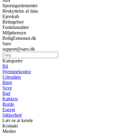
Jura
Sporingselementer
Beskyttelse af data
Ejerskab
Betingelser
Funktionalitet
Miljøhensyn
BoligEntusiast.dk
Saro
support@saro.dk
Kategorier
Bil
Hjemmekontor
Udendørs
Børn
Sove
Bad
Køkken
Borde
Energi
Sikkerhed
Lær os at kende
Kontakt
Medier