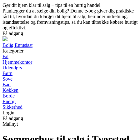
Gør dit hjem klar til salg – tips til en hurtig handel
Planlægger du at sælge din bolig? Denne e-bog giver dig praktiske
råd til, hvordan du klargør dit hjem til salg, herunder indretning,
istandsættelse og fremvisningstips, så du kan tiltrække købere hurtigt
og effektivt.
Få adgang
Bolig Entusiast
Kategorier
Bil
Hjemmekontor
Udendørs
Børn
Sove
Bad
Køkken
Borde
Energi
Sikkerhed
Login
Få adgang
Mailnyt
Sommerhus til salg i Tversted