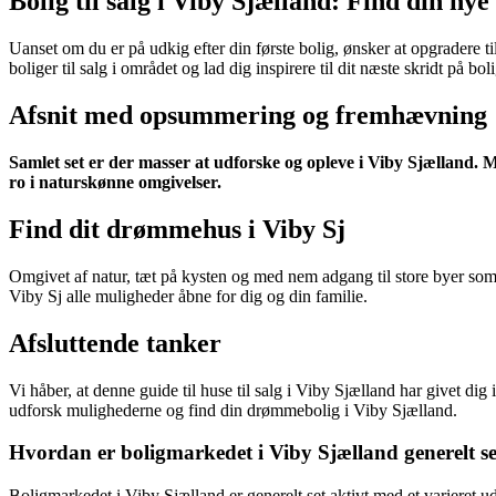
Bolig til salg i Viby Sjælland: Find din ny
Uanset om du er på udkig efter din første bolig, ønsker at opgradere ti
boliger til salg i området og lad dig inspirere til dit næste skridt på bo
Afsnit med opsummering og fremhævning
Samlet set er der masser at udforske og opleve i Viby Sjælland. Med
ro i naturskønne omgivelser.
Find dit drømmehus i Viby Sj
Omgivet af natur, tæt på kysten og med nem adgang til store byer som R
Viby Sj alle muligheder åbne for dig og din familie.
Afsluttende tanker
Vi håber, at denne guide til huse til salg i Viby Sjælland har givet dig 
udforsk mulighederne og find din drømmebolig i Viby Sjælland.
Hvordan er boligmarkedet i Viby Sjælland generelt s
Boligmarkedet i Viby Sjælland er generelt set aktivt med et varieret u