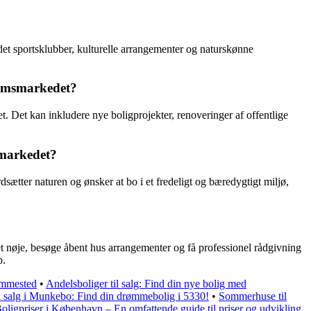
ndet sportsklubber, kulturelle arrangementer og naturskønne
ndomsmarkedet?
. Det kan inkludere nye boligprojekter, renoveringer af offentlige
smarkedet?
sætter naturen og ønsker at bo i et fredeligt og bæredygtigt miljø,
t nøje, besøge åbent hus arrangementer og få professionel rådgivning
b.
rømmested
•
Andelsboliger til salg: Find din nye bolig med
l salg i Munkebo: Find din drømmebolig i 5330!
•
Sommerhuse til
oligpriser i København – En omfattende guide til priser og udvikling