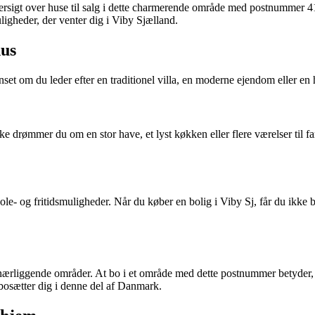
ersigt over huse til salg i dette charmerende område med postnummer 41
igheder, der venter dig i Viby Sjælland.
hus
et om du leder efter en traditionel villa, en moderne ejendom eller en
ske drømmer du om en stor have, et lyst køkken eller flere værelser til 
le- og fritidsmuligheder. Når du køber en bolig i Viby Sj, får du ikke ba
liggende områder. At bo i et område med dette postnummer betyder, at 
bosætter dig i denne del af Danmark.