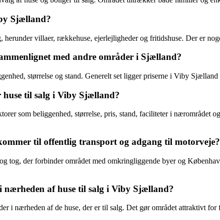
iby Sjælland?
g, herunder villaer, rækkehuse, ejerlejligheder og fritidshuse. Der er n
d sammenlignet med andre områder i Sjælland?
iggenhed, størrelse og stand. Generelt set ligger priserne i Viby Sjælla
huse til salg i Viby Sjælland?
orer som beliggenhed, størrelse, pris, stand, faciliteter i nærområdet og 
ommer til offentlig transport og adgang til motorveje?
er og tog, der forbinder området med omkringliggende byer og København
i nærheden af huse til salg i Viby Sjælland?
der i nærheden af de huse, der er til salg. Det gør området attraktivt f