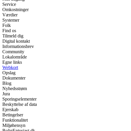
Service
Omkostninger
Værdier
Systemer
Folk
Find os
Tilmeld dig
Digital kontakt
Informationsbrev
Community
Lokalområde
Egne links
Webkort
Opslag
Dokumenter
Blog
Nyhedsstrøm
Jura
Sporingselementer
Beskyttelse af data
Ejerskab
Betingelser
Funktionalitet
Miljøhensyn
BoligEntusiast.dk