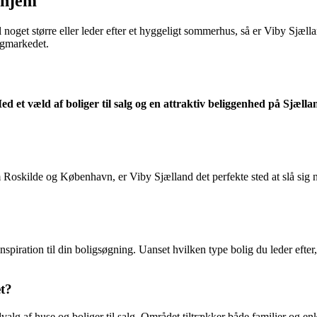
e hjem
l noget større eller leder efter et hyggeligt sommerhus, så er Viby Sjælla
ligmarkedet.
 et væld af boliger til salg og en attraktiv beliggenhed på Sjælland,
oskilde og København, er Viby Sjælland det perfekte sted at slå sig ned.
inspiration til din boligsøgning. Uanset hvilken type bolig du leder efter
et?
dvalg af huse og boliger til salg. Området tiltrækker både familier og e