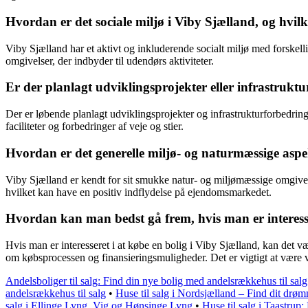
Hvordan er det sociale miljø i Viby Sjælland, og hvilke
Viby Sjælland har et aktivt og inkluderende socialt miljø med forskell
omgivelser, der indbyder til udendørs aktiviteter.
Er der planlagt udviklingsprojekter eller infrastru
Der er løbende planlagt udviklingsprojekter og infrastrukturforbedrin
faciliteter og forbedringer af veje og stier.
Hvordan er det generelle miljø- og naturmæssige asp
Viby Sjælland er kendt for sit smukke natur- og miljømæssige omgivels
hvilket kan have en positiv indflydelse på ejendomsmarkedet.
Hvordan kan man bedst gå frem, hvis man er interesse
Hvis man er interesseret i at købe en bolig i Viby Sjælland, kan det
om købsprocessen og finansieringsmuligheder. Det er vigtigt at være v
Andelsboliger til salg: Find din nye bolig med andelsrækkehus til salg
andelsrækkehus til salg
•
Huse til salg i Nordsjælland – Find dit drø
salg i Ellinge Lyng, Vig og Hønsinge Lyng
•
Huse til salg i Taastrup