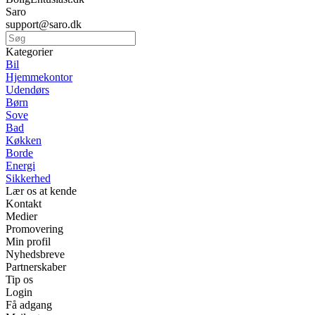
Saro
support@saro.dk
Kategorier
Bil
Hjemmekontor
Udendørs
Børn
Sove
Bad
Køkken
Borde
Energi
Sikkerhed
Lær os at kende
Kontakt
Medier
Promovering
Min profil
Nyhedsbreve
Partnerskaber
Tip os
Login
Få adgang