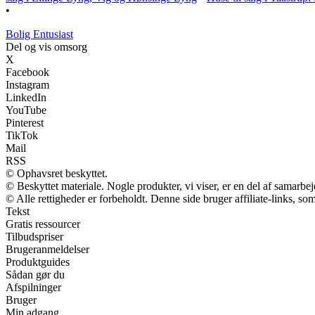
•
Bolig Entusiast
Del og vis omsorg
X
Facebook
Instagram
LinkedIn
YouTube
Pinterest
TikTok
Mail
RSS
© Ophavsret beskyttet.
© Beskyttet materiale. Nogle produkter, vi viser, er en del af samarbe
© Alle rettigheder er forbeholdt. Denne side bruger affiliate-links, so
Tekst
Gratis ressourcer
Tilbudspriser
Brugeranmeldelser
Produktguides
Sådan gør du
Afspilninger
Bruger
Min adgang