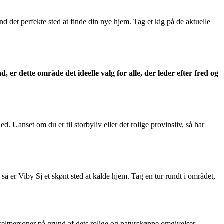
nd det perfekte sted at finde din nye hjem. Tag et kig på de aktuelle
 er dette område det ideelle valg for alle, der leder efter fred og
 Uanset om du er til storbyliv eller det rolige provinsliv, så har
, så er Viby Sj et skønt sted at kalde hjem. Tag en tur rundt i området,
nkeltpersoner på grund af dets rolige og naturskønne omgivelser.