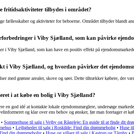
 fritidsaktiviteter tilbydes i området?
ige fællesskaber og aktiviteter for beboerne. Området tilbyder blandt a
kturforbedringer i Viby Sjælland, som kan påvirke eje
ger i Viby Sjælland, som kan have en positiv effekt på ejendomsmarkedet
ekt i Viby Sjælland, og hvordan påvirker det ejendom
er med grønne arealer, skove og søer. Dette tiltrækker købere, der værd
ret i at købe en bolig i Viby Sjælland?
 være en god idé at kontakte lokale ejendomsmæglere, undersøge markede
elinformeret og klar over ens behov og ønsker, før man foretager et kø
•
Sommerhuse til salg i Vejby og Rågeleje: En guide til at finde dit d
mmehus
•
Lejligheder til salg i Roskilde: Find din drømmebolig
•
Huse ti
: Find din drømmebolig
•
Huse og villaer til salg i Kastrup og Tårnby
•
B