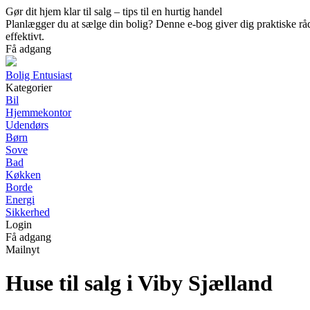
Gør dit hjem klar til salg – tips til en hurtig handel
Planlægger du at sælge din bolig? Denne e-bog giver dig praktiske råd t
effektivt.
Få adgang
Bolig Entusiast
Kategorier
Bil
Hjemmekontor
Udendørs
Børn
Sove
Bad
Køkken
Borde
Energi
Sikkerhed
Login
Få adgang
Mailnyt
Huse til salg i Viby Sjælland