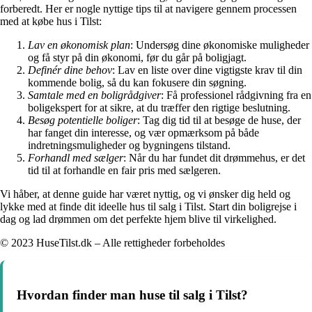
forberedt. Her er nogle nyttige tips til at navigere gennem processen
med at købe hus i Tilst:
Lav en økonomisk plan
: Undersøg dine økonomiske muligheder
og få styr på din økonomi, før du går på boligjagt.
Definér dine behov
: Lav en liste over dine vigtigste krav til din
kommende bolig, så du kan fokusere din søgning.
Samtale med en boligrådgiver
: Få professionel rådgivning fra en
boligekspert for at sikre, at du træffer den rigtige beslutning.
Besøg potentielle boliger
: Tag dig tid til at besøge de huse, der
har fanget din interesse, og vær opmærksom på både
indretningsmuligheder og bygningens tilstand.
Forhandl med sælger
: Når du har fundet dit drømmehus, er det
tid til at forhandle en fair pris med sælgeren.
Vi håber, at denne guide har været nyttig, og vi ønsker dig held og
lykke med at finde dit ideelle hus til salg i Tilst. Start din boligrejse i
dag og lad drømmen om det perfekte hjem blive til virkelighed.
© 2023 HuseTilst.dk – Alle rettigheder forbeholdes
Hvordan finder man huse til salg i Tilst?