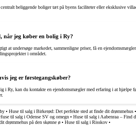
centralt beliggende boliger tæt på byens faciliteter eller eksklusive vi
, når jeg køber en bolig i Ry?
vigtigt at undersøge markedet, sammenligne priser, få en ejendomsmægler 
ngsprojekter i området.
hvis jeg er førstegangskøber?
olig i Ry, kan du kontakte en ejendomsmægler med erfaring i at hjælpe 
r.
 by
•
Huse til salg i Birkerød: Det perfekte sted at finde dit drømmehus
Huse til salg i Odense SV og omegn
•
Huse til salg i Aabenraa – Find
 dit drømmehus på den skønne ø
•
Huse til salg i Risskov
•