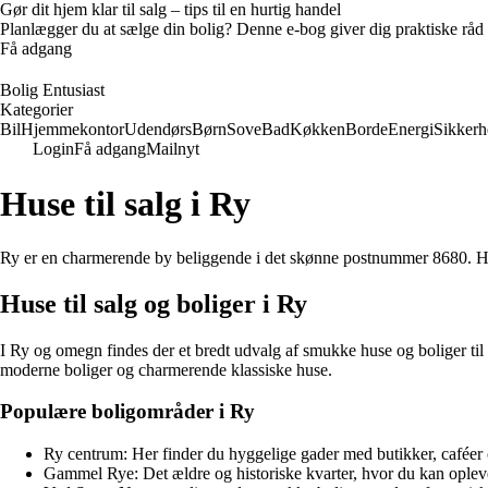
Gør dit hjem klar til salg – tips til en hurtig handel
Planlægger du at sælge din bolig? Denne e-bog giver dig praktiske råd ti
Få adgang
Bolig Entusiast
Kategorier
Bil
Hjemmekontor
Udendørs
Børn
Sove
Bad
Køkken
Borde
Energi
Sikkerh
Login
Få adgang
Mailnyt
Huse til salg i Ry
Ry er en charmerende by beliggende i det skønne postnummer 8680. Hvis
Huse til salg og boliger i Ry
I Ry og omegn findes der et bredt udvalg af smukke huse og boliger til 
moderne boliger og charmerende klassiske huse.
Populære boligområder i Ry
Ry centrum: Her finder du hyggelige gader med butikker, caféer o
Gammel Rye: Det ældre og historiske kvarter, hvor du kan opleve