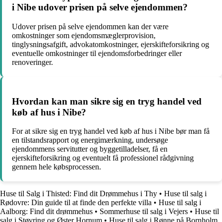
i Nibe udover prisen på selve ejendommen?
Udover prisen på selve ejendommen kan der være
omkostninger som ejendomsmæglerprovision,
tinglysningsafgift, advokatomkostninger, ejerskifteforsikring og
eventuelle omkostninger til ejendomsforbedringer eller
renoveringer.
Hvordan kan man sikre sig en tryg handel ved
køb af hus i Nibe?
For at sikre sig en tryg handel ved køb af hus i Nibe bør man få
en tilstandsrapport og energimærkning, undersøge
ejendommens servitutter og byggetilladelser, få en
ejerskifteforsikring og eventuelt få professionel rådgivning
gennem hele købsprocessen.
Huse til Salg i Thisted: Find dit Drømmehus i Thy
•
Huse til salg i
Rødovre: Din guide til at finde den perfekte villa
•
Huse til salg i
Aalborg: Find dit drømmehus
•
Sommerhuse til salg i Vejers
•
Huse til
salg i Støvring og Øster Hornum
•
Huse til salg i Rønne på Bornholm