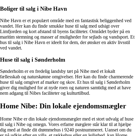
Boliger til salg i Nibe Havn
Nibe Havn er et populært område med en fantastisk beliggenhed ved
vandet. Her kan du finde smukke huse til salg med udsigt over
Limfjorden og kort afstand til byens faciliteter. Området byder på en
maritim stemning og masser af muligheder for sejlads og vandsport. Et
hus til salg i Nibe Havn er ideelt for dem, der ønsker en aktiv livsstil
ved vandet.
Huse til salg i Sønderholm
Sønderholm er en fredelig landsby tæt på Nibe med et lokalt
fællesskab og naturskønne omgivelser. Her kan du finde charmerende
huse til salg omgivet af marker og skov. Et hus til salg i Sønderholm
giver dig mulighed for at nyde roen og naturen samtidig med at have
nem adgang til Nibes faciliteter og kulturtilbud.
Home Nibe: Din lokale ejendomsmægler
Home Nibe er din lokale ejendomsmægler med et stort udvalg af huse
til salg i Nibe og omegn. Vores erfarne mæglere står klar til at hjælpe
dig med at finde dit drømmehus i 9240 postnummeret. Uanset om du
er på udkig efter en villa, et rækkehus eller en lejlighed, kan Home