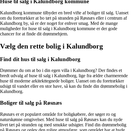
Huse til salg i Kalundborg kommune
Kalundborg kommune tilbyder en bred vifte af boliger til salg. Uanset
om du foretrækker at bo tæt på stranden på Røsnæs eller i centrum af
Kalundborg by, så er der noget for enhver smag. Med de mange
muligheder for huse til salg i Kalundborg kommune er der gode
chancer for at finde dit drømmehjem.
Vælg den rette bolig i Kalundborg
Find dit hus til salg i Kalundborg
Drømmer du om at bo i din egen villa i Kalundborg? Der findes et
bredt udvalg af huse til salg i Kalundborg, lige fra ældre charmerende
huse til moderne arkitekttegnede boliger. Uanset om du foretrækker
udsigt til vandet eller en stor have, så kan du finde din drømmebolig i
Kalundborg.
Boliger til salg på Røsnæs
Røsnæs er et populært område for boligkøbere, der søger ro og
naturskønne omgivelser. Med huse til salg på Røsnæs kan du nyde
livet tæt på stranden og med smukke udsigter. Find din drømmebolig
på Røsnæs og oplev den rolige atmosfære, som området har at byde