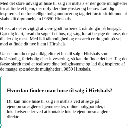
Med det store udvalg af huse til salg i Hirtshals er der gode muligheder
for at finde et hjem, der opfylder dine ønsker og behov. Lad dig
inspirere af de forskellige boligannoncer og tag det første skridt mod at
skabe dit drømmehjem i 9850 Hirtshals.
Husk, at det er vigtigt at være godt forberedt, når du går på husjagt.
Gør dig klart, hvad du søger i et hus, og sørg for at besøge de huse, der
tiltaler dig mest. Med lidt tålmodighed og research er du godt på vej
mod at finde dit nye hjem i Hirtshals.
Uanset om du er på udkig efter et hus til salg i Hirtshals som
helårsbolig, feriebolig eller investering, så kan du finde det her. Tag det
første skridt mod at realisere dine boligdrømme og lad dig inspirere af
de mange spændende muligheder i 9850 Hirtshals.
Hvordan finder man huse til salg i Hirtshals?
Du kan finde huse til salg i Hirtshals ved at søge på
ejendomsmægleres hjemmesider, online boligportaler, i
lokalaviser eller ved at kontakte lokale ejendomsmæglere
direkte.