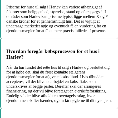
Priserne for huse til salg i Harlev kan variere afhængigt af
faktorer som beliggenhed, størrelse, stand og efterspørgsel. I
områder som Harlev kan priserne typisk ligge mellem X og Y
danske kroner for et gennemsnitligt hus. Det er vigtigt at
undersøge markedet nøje og eventuelt få en vurdering fra en
ejendomsmægler for at få et mere præcist billede af priserne.
Hvordan foregår købsprocessen for et hus i
Harlev?
Når du har fundet det rette hus til salg i Harlev og besluttet dig
for at købe det, skal du først kontakte sælgerens
ejendomsmægler for at afgive et købstilbud. Hvis tilbuddet
accepteres, vil der blive udarbejdet en købsaftale, som
underskrives af begge parter. Derefter skal der arrangeres
finansiering, og der vil blive foretaget en ejerskifteforsikring.
Endelig vil der blive afholdt en overtagelsesdag, hvor
ejendommen skifter hænder, og du får nøglerne til dit nye hjem.