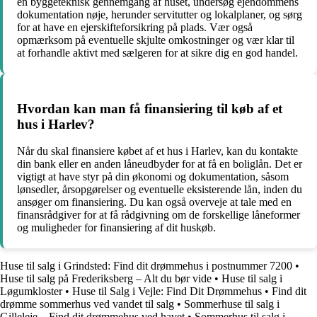
en byggeteknisk gennemgang af huset, undersøg ejendommens
dokumentation nøje, herunder servitutter og lokalplaner, og sørg
for at have en ejerskifteforsikring på plads. Vær også
opmærksom på eventuelle skjulte omkostninger og vær klar til
at forhandle aktivt med sælgeren for at sikre dig en god handel.
Hvordan kan man få finansiering til køb af et
hus i Harlev?
Når du skal finansiere købet af et hus i Harlev, kan du kontakte
din bank eller en anden låneudbyder for at få en boliglån. Det er
vigtigt at have styr på din økonomi og dokumentation, såsom
lønsedler, årsopgørelser og eventuelle eksisterende lån, inden du
ansøger om finansiering. Du kan også overveje at tale med en
finansrådgiver for at få rådgivning om de forskellige låneformer
og muligheder for finansiering af dit huskøb.
Huse til salg i Grindsted: Find dit drømmehus i postnummer 7200
•
Huse til salg på Frederiksberg – Alt du bør vide
•
Huse til salg i
Løgumkloster
•
Huse til Salg i Vejle: Find Dit Drømmehus
•
Find dit
drømme sommerhus ved vandet til salg
•
Sommerhuse til salg i
Gilleleje – Find dit drømmehus ved havet
•
Sommerhus til salg i