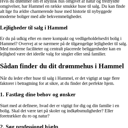
Hvis du drømmer om et idyllisk hus omgivet af natur og fredfyldte
omgivelser, har Hammel en række smukke huse til salg. Du kan finde
alt lige fra ældre charmerende huse med historie til nybyggede
moderne boliger med alle bekvemmeligheder.
Lejligheder til salg i Hammel
Er du på udkig efter en mere kompakt og vedligeholdelsesfri bolig i
Hammel? Overvej at se nærmere på de tilgængelige lejligheder til salg.
Med moderne faciliteter og centralt placerede beliggenheder kan en
lejlighed være det ideelle valg for singler eller små familier.
Sådan finder du dit drømmehus i Hammel
Når du leder efter huse til salg i Hammel, er det vigtigt at tage flere
faktorer i betragtning for at sikre, at du finder det perfekte hjem.
1. Fastlæg dine behov og ønsker
Start med at definere, hvad der er vigtigt for dig og din familie i en
bolig. Skal det være tæt på skoler og indkøbsmuligheder? Eller
foretrækker du ro og natur?
2. Søg professionel hjælp