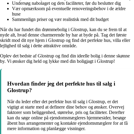
Undersøg nabolaget og dets faciliteter, før du beslutter dig
Vær opmærksom på eventuelle renoveringsbehov i de ældre
huse
Sammenlign priser og vær realistisk med dit budget
Når du har fundet din drømmebolig i Glostrup, kan du se frem til at
nyde alt, hvad denne charmerende by har at byde på. Tag det første
skridt mod dit nye hjem i Glostrup og find det perfekte hus, villa eller
lejlighed til salg i dette attraktive område.
Oplev det bedste af Glostrup og find din ideelle bolig i denne skønne
by. Vi ønsker dig held og lykke med din boligjagt i Glostrup!
Hvordan finder jeg det perfekte hus til salg i
Glostrup?
Når du leder efter det perfekte hus til salg i Glostrup, er det
vigtigt at starte med at definere dine behov og ønsker. Overvej
faktorer som beliggenhed, størrelse, pris og faciliteter. Derefter
kan du søge online på ejendomsmægleres hjemmesider, besøge
åbent hus arrangementer og kontakte ejendomsmæglere for at få
mere information og planlægge visninger.