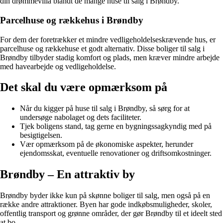
din drømmevilla blandt de mange huse til salg i Brøndby.
Parcelhuse og rækkehus i Brøndby
For dem der foretrækker et mindre vedligeholdelseskrævende hus, er
parcelhuse og rækkehuse et godt alternativ. Disse boliger til salg i
Brøndby tilbyder stadig komfort og plads, men kræver mindre arbejde
med havearbejde og vedligeholdelse.
Det skal du være opmærksom på
Når du kigger på huse til salg i Brøndby, så sørg for at
undersøge nabolaget og dets faciliteter.
Tjek boligens stand, tag gerne en bygningssagkyndig med på
besigtigelsen.
Vær opmærksom på de økonomiske aspekter, herunder
ejendomsskat, eventuelle renovationer og driftsomkostninger.
Brøndby – En attraktiv by
Brøndby byder ikke kun på skønne boliger til salg, men også på en
række andre attraktioner. Byen har gode indkøbsmuligheder, skoler,
offentlig transport og grønne områder, der gør Brøndby til et ideelt sted
at bo.