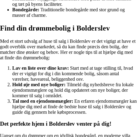
og tæt på byens faciliteter.
Bondegårde:
Traditionelle bondegårde med stor grund og
masser af charme.
Find din drømmebolig i Bolderslev
Med et stort udvalg af huse til salg i Bolderslev er det vigtigt at have et
godt overblik over markedet, så du kan finde præcis den bolig, der
matcher dine ønsker og behov. Her er nogle tips til at hjælpe dig med
at finde din drømmebolig:
Lav en liste over dine krav:
Start med at tage stilling til, hvad
der er vigtigt for dig i din kommende bolig, såsom antal
værelser, haveareal, beliggenhed osv.
Hold øje med nye boliger:
Tilmeld dig nyhedsbreve fra lokale
ejendomsmæglere og hold dig opdateret om nye boliger, der
kommer til salg i området.
Tal med en ejendomsmægler:
En erfaren ejendomsmægler kan
hjælpe dig med at finde de bedste huse til salg i Bolderslev og
guide dig gennem hele købsprocessen.
Det perfekte hjem i Bolderslev venter på dig!
Uanset om du drømmer om en idyllisk bondegård, en moderne villa