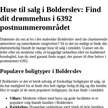
Huse til salg i Bolderslev: Find
dit drømmehus i 6392
postnummerområdet
Drømmer du om at bo i det maleriske Bolderslev med sin charmerende
atmosfære og naturskønne omgivelser? Så er det nu muligt at finde din
drømmebolig blandt de mange huse til salg i området. Uanset om du
leder efter en moderne villa, et hyggeligt rækkehus eller en traditionel
bondegård, kan du med garanti finde noget, der passer til dine behov i
postnummer 6392.
Populære boligtyper i Bolderslev
I Bolderslev er der et bredt udvalg af forskellige boligtyper til salg, så
du har mulighed for at finde den helt rigtige bolig til dig og din familie.
Her er nogle af de mest populære boligtyper, du kan finde i området:
Villaer:
Moderne villaer med have og gode faciliteter er et
populært valg blandt familier i Bolderslev.
Rækkehus:
Hyggelige rækkehuse med plads til hele familien