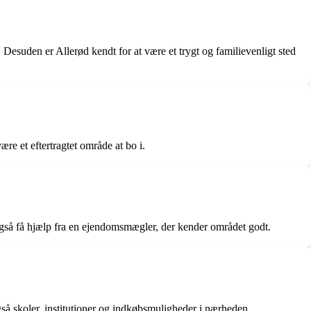
 Desuden er Allerød kendt for at være et trygt og familievenligt sted
ære et eftertragtet område at bo i.
n også få hjælp fra en ejendomsmægler, der kender området godt.
så skoler, institutioner og indkøbsmuligheder i nærheden.