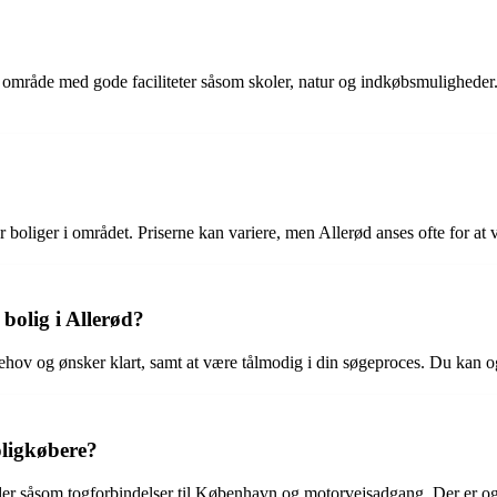
ivt område med gode faciliteter såsom skoler, natur og indkøbsmuligheder.
r boliger i området. Priserne kan variere, men Allerød anses ofte for at v
bolig i Allerød?
ine behov og ønsker klart, samt at være tålmodig i din søgeproces. Du ka
oligkøbere?
der såsom togforbindelser til København og motorvejsadgang. Der er og