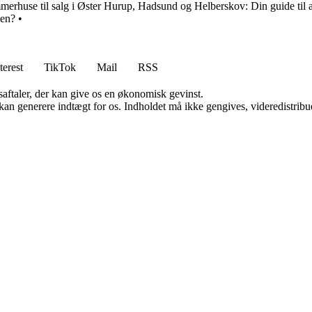
erhuse til salg i Øster Hurup, Hadsund og Helberskov: Din guide til 
len?
•
terest
TikTok
Mail
RSS
saftaler, der kan give os en økonomisk gevinst.
 kan generere indtægt for os. Indholdet må ikke gengives, videredistribue