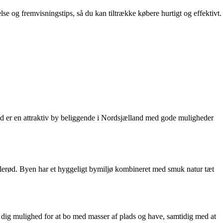
lse og fremvisningstips, så du kan tiltrække købere hurtigt og effektivt.
rød er en attraktiv by beliggende i Nordsjælland med gode muligheder
i Allerød. Byen har et hyggeligt bymiljø kombineret med smuk natur tæt
giver dig mulighed for at bo med masser af plads og have, samtidig med at