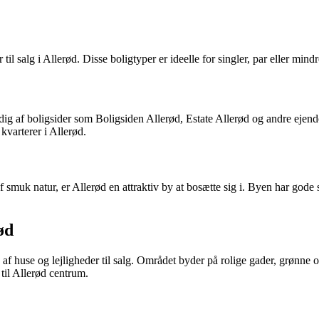
 til salg i Allerød. Disse boligtyper er ideelle for singler, par eller m
dig af boligsider som Boligsiden Allerød, Estate Allerød og andre ejen
 kvarterer i Allerød.
uk natur, er Allerød en attraktiv by at bosætte sig i. Byen har gode sko
ød
f huse og lejligheder til salg. Området byder på rolige gader, grønne om
til Allerød centrum.