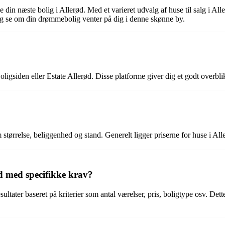
 din næste bolig i Allerød. Med et varieret udvalg af huse til salg i Alle
d og se om din drømmebolig venter på dig i denne skønne by.
ligsiden eller Estate Allerød. Disse platforme giver dig et godt overblik 
 som størrelse, beliggenhed og stand. Generelt ligger priserne for huse 
ød med specifikke krav?
sultater baseret på kriterier som antal værelser, pris, boligtype osv. De