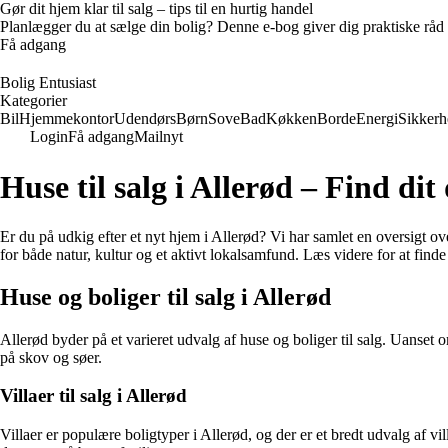
Gør dit hjem klar til salg – tips til en hurtig handel
Planlægger du at sælge din bolig? Denne e-bog giver dig praktiske råd ti
Få adgang
Bolig Entusiast
Kategorier
Bil
Hjemmekontor
Udendørs
Børn
Sove
Bad
Køkken
Borde
Energi
Sikkerh
Login
Få adgang
Mailnyt
Huse til salg i Allerød – Find d
Er du på udkig efter et nyt hjem i Allerød? Vi har samlet en oversigt o
for både natur, kultur og et aktivt lokalsamfund. Læs videre for at finde
Huse og boliger til salg i Allerød
Allerød byder på et varieret udvalg af huse og boliger til salg. Uanset
på skov og søer.
Villaer til salg i Allerød
Villaer er populære boligtyper i Allerød, og der er et bredt udvalg af vil