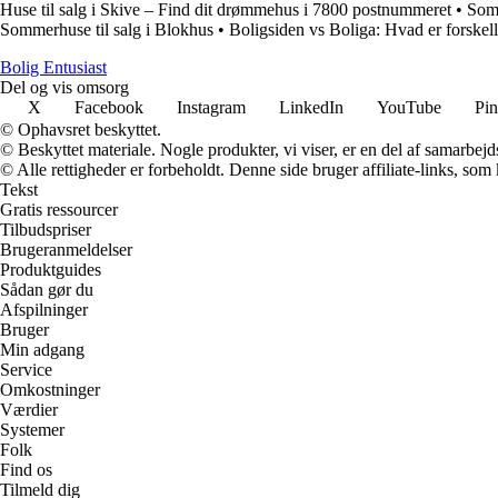
Huse til salg i Skive – Find dit drømmehus i 7800 postnummeret
•
Somm
Sommerhuse til salg i Blokhus
•
Boligsiden vs Boliga: Hvad er forskel
Bolig Entusiast
Del og vis omsorg
X
Facebook
Instagram
LinkedIn
YouTube
Pin
© Ophavsret beskyttet.
© Beskyttet materiale. Nogle produkter, vi viser, er en del af samarbejd
© Alle rettigheder er forbeholdt. Denne side bruger affiliate-links, som
Tekst
Gratis ressourcer
Tilbudspriser
Brugeranmeldelser
Produktguides
Sådan gør du
Afspilninger
Bruger
Min adgang
Service
Omkostninger
Værdier
Systemer
Folk
Find os
Tilmeld dig