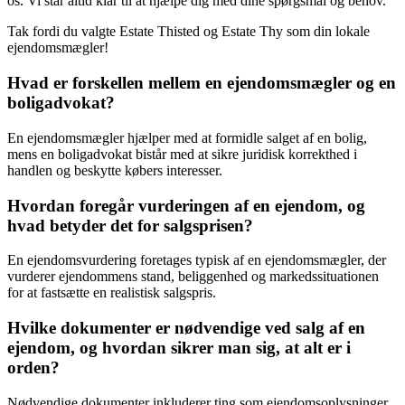
os. Vi står altid klar til at hjælpe dig med dine spørgsmål og behov.
Tak fordi du valgte Estate Thisted og Estate Thy som din lokale
ejendomsmægler!
Hvad er forskellen mellem en ejendomsmægler og en
boligadvokat?
En ejendomsmægler hjælper med at formidle salget af en bolig,
mens en boligadvokat bistår med at sikre juridisk korrekthed i
handlen og beskytte købers interesser.
Hvordan foregår vurderingen af en ejendom, og
hvad betyder det for salgsprisen?
En ejendomsvurdering foretages typisk af en ejendomsmægler, der
vurderer ejendommens stand, beliggenhed og markedssituationen
for at fastsætte en realistisk salgspris.
Hvilke dokumenter er nødvendige ved salg af en
ejendom, og hvordan sikrer man sig, at alt er i
orden?
Nødvendige dokumenter inkluderer ting som ejendomsoplysninger,