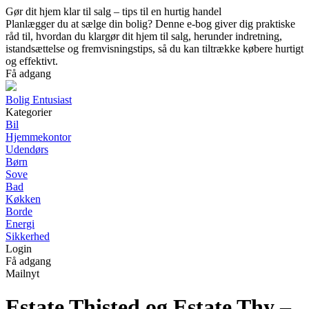
Gør dit hjem klar til salg – tips til en hurtig handel
Planlægger du at sælge din bolig? Denne e-bog giver dig praktiske
råd til, hvordan du klargør dit hjem til salg, herunder indretning,
istandsættelse og fremvisningstips, så du kan tiltrække købere hurtigt
og effektivt.
Få adgang
Bolig Entusiast
Kategorier
Bil
Hjemmekontor
Udendørs
Børn
Sove
Bad
Køkken
Borde
Energi
Sikkerhed
Login
Få adgang
Mailnyt
Estate Thisted og Estate Thy –