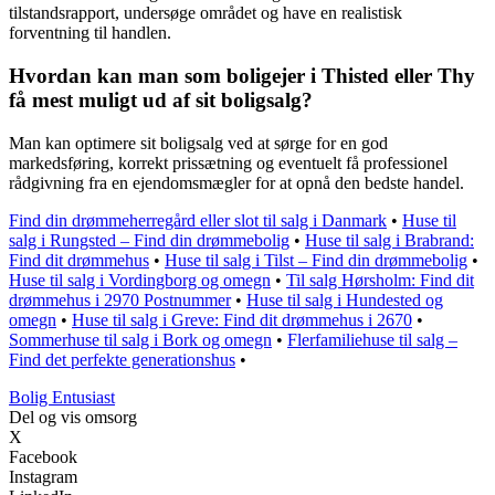
tilstandsrapport, undersøge området og have en realistisk
forventning til handlen.
Hvordan kan man som boligejer i Thisted eller Thy
få mest muligt ud af sit boligsalg?
Man kan optimere sit boligsalg ved at sørge for en god
markedsføring, korrekt prissætning og eventuelt få professionel
rådgivning fra en ejendomsmægler for at opnå den bedste handel.
Find din drømmeherregård eller slot til salg i Danmark
•
Huse til
salg i Rungsted – Find din drømmebolig
•
Huse til salg i Brabrand:
Find dit drømmehus
•
Huse til salg i Tilst – Find din drømmebolig
•
Huse til salg i Vordingborg og omegn
•
Til salg Hørsholm: Find dit
drømmehus i 2970 Postnummer
•
Huse til salg i Hundested og
omegn
•
Huse til salg i Greve: Find dit drømmehus i 2670
•
Sommerhuse til salg i Bork og omegn
•
Flerfamiliehuse til salg –
Find det perfekte generationshus
•
Bolig Entusiast
Del og vis omsorg
X
Facebook
Instagram