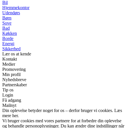
Bil
Hjemmekontor
Udendørs
Børn
Sove
Bad
Køkken
Borde
Energi
Sikkerhed
Lær os at kende
Kontakt
Medier
Promovering
Min profil
Nyhedsbreve
Partnerskaber
Tip os
Login
Få adgang
Mailnyt
Din oplevelse betyder noget for os – derfor bruger vi cookies. Læs
mere her.
Vi bruger cookies med vores partnere for at forbedre din oplevelse
og behandle personoplysninger. Du kan ændre dine indstillinger når