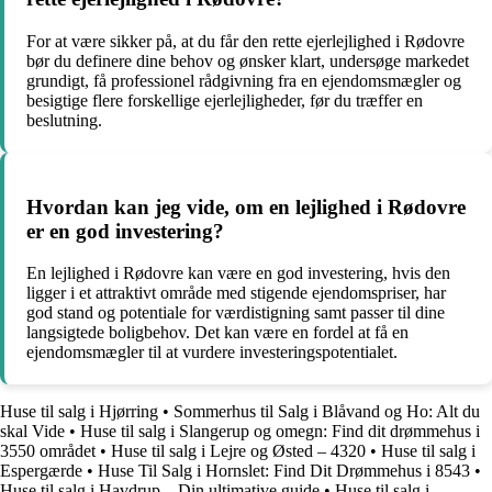
For at være sikker på, at du får den rette ejerlejlighed i Rødovre
bør du definere dine behov og ønsker klart, undersøge markedet
grundigt, få professionel rådgivning fra en ejendomsmægler og
besigtige flere forskellige ejerlejligheder, før du træffer en
beslutning.
Hvordan kan jeg vide, om en lejlighed i Rødovre
er en god investering?
En lejlighed i Rødovre kan være en god investering, hvis den
ligger i et attraktivt område med stigende ejendomspriser, har
god stand og potentiale for værdistigning samt passer til dine
langsigtede boligbehov. Det kan være en fordel at få en
ejendomsmægler til at vurdere investeringspotentialet.
Huse til salg i Hjørring
•
Sommerhus til Salg i Blåvand og Ho: Alt du
skal Vide
•
Huse til salg i Slangerup og omegn: Find dit drømmehus i
3550 området
•
Huse til salg i Lejre og Østed – 4320
•
Huse til salg i
Espergærde
•
Huse Til Salg i Hornslet: Find Dit Drømmehus i 8543
•
Huse til salg i Havdrup – Din ultimative guide
•
Huse til salg i