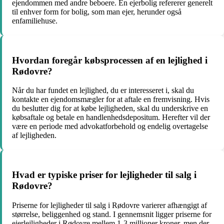
ejendommen med andre beboere. En ejerbolig refererer generelt
til enhver form for bolig, som man ejer, herunder også
enfamiliehuse.
Hvordan foregår købsprocessen af en lejlighed i
Rødovre?
Når du har fundet en lejlighed, du er interesseret i, skal du
kontakte en ejendomsmægler for at aftale en fremvisning. Hvis
du beslutter dig for at købe lejligheden, skal du underskrive en
købsaftale og betale en handlenhedsdepositum. Herefter vil der
være en periode med advokatforbehold og endelig overtagelse
af lejligheden.
Hvad er typiske priser for lejligheder til salg i
Rødovre?
Priserne for lejligheder til salg i Rødovre varierer afhængigt af
størrelse, beliggenhed og stand. I gennemsnit ligger priserne for
ejerlejligheder i Rødovre mellem 1-3 millioner kroner, men der