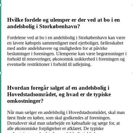
Hvilke fordele og ulemper er der ved at bo i en
andelsbolig i Storkøbenhavn?
Fordelene ved at bo i en andelsbolig i Storkøbenhavn kan være
en lavere købspris sammenlignet med ejerboliger, fællesskabet
med andre andelshavere og muligheden for at påvirke
beslutninger i foreningen. Ulemperne kan være begrænsninger i
forhold til renoveringer, økonomisk usikkerhed i foreningen og
eventuelle restriktioner i forhold til udlejning.
Hvordan foregår salget af en andelsbolig i
Hovedstadsområdet, og hvad er de typiske
omkostninger?
Når man sælger en andelsbolig i Hovedstadsområdet, skal man
først finde en køber, som skal godkendes af foreningen.
Derudover skal man udarbejde en købsaftale og sørge for, at
alle økonomiske forpligtelser er afklaret. De typiske