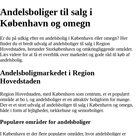
Andelsboliger til salg i
København og omegn
Er du på udkig efter en andelsbolig i København eller omegn? Her
finder du et bredt udvalg af andelsboliger til salg i Region
Hovedstaden, herunder Storkøbenhavn og omkringliggende områder.
Læs videre for at få et overblik over markedet og gode råd til køb af
andelsbolig.
Andelsboligmarkedet i Region
Hovedstaden
Region Hovedstaden, med København som centrum, er et populært
område at bo i, og andelsboliger er en attraktiv boligform for mange.
Der er et stort udvalg af andelsboliger til salg i København og omegn,
både i form af lejligheder, rækkehuse og seniorboliger.
Populære områder for andelsboliger
I København er der flere populære områder, hvor andelsboliger er